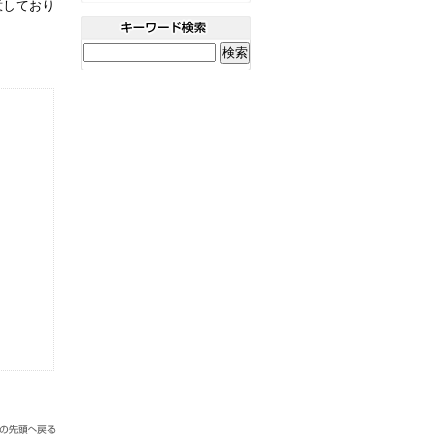
意しており
。