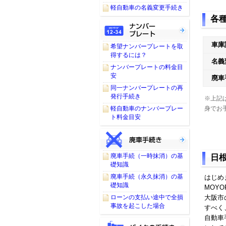
軽自動車の名義変更手続き
各
車庫
希望ナンバープレートを取
得するには？
名義
ナンバープレートの料金目
安
廃車
同一ナンバープレートの再
発行手続き
※上記
身でお
軽自動車のナンバープレー
ト料金目安
廃車手続（一時抹消）の基
日
礎知識
廃車手続（永久抹消）の基
はじめ
礎知識
MOY
ローンの支払い途中で全損
大阪市
事故を起こした場合
すべく
自動車