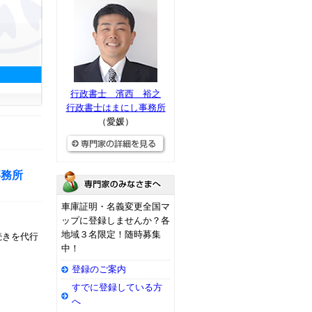
行政書士 濱西 裕之
行政書士はまにし事務所
（愛媛）
事務所
車庫証明・名義変更全国マ
ップに登録しませんか？各
地域３名限定！随時募集
続きを代行
中！
登録のご案内
すでに登録している方
へ