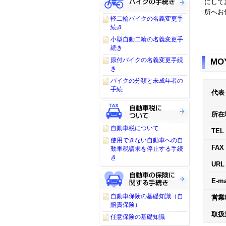
にして
所へお
軽二輪バイクの名義変更手
続き
小型自動二輪の名義変更手
続き
原付バイクの名義変更手続
MO
き
バイクの分類と未成年者の
手続
代表
所在
自動車税について
TEL
使用できない自動車への自
FAX
動車税請求を停止する手続
き
URL
E-ma
自動車保険の基礎知識（自
営業
賠責保険）
取扱
任意保険の基礎知識