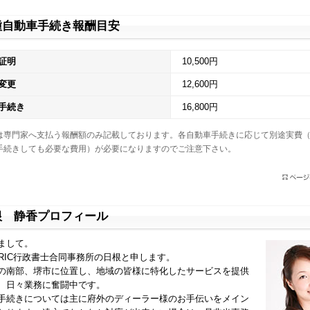
種自動車手続き報酬目安
証明
10,500円
変更
12,600円
手続き
16,800円
は専門家へ支払う報酬額のみ記載しております。各自動車手続きに応じて別途実費
手続きしても必要な費用）が必要になりますのでご注意下さい。
根 静香プロフィール
まして。
ORIC行政書士合同事務所の日根と申します。
の南部、堺市に位置し、地域の皆様に特化したサービスを提供
、日々業務に奮闘中です。
手続きについては主に府外のディーラー様のお手伝いをメイン