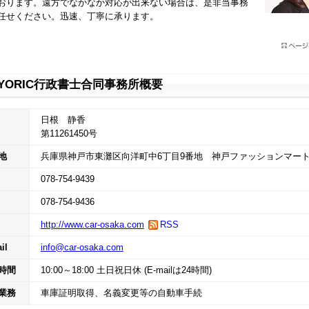
おります。遠方でなかなか対応が出来ない場合は、是非当事務
任せください。迅速、丁寧に承ります。
YORIC行政書士合同事務所概要
日根 静香
第11261450号
地
兵庫県神戸市東灘区向洋町中6丁目9番地 神戸ファッションマート
078-754-9439
078-754-9436
http://www.car-osaka.com
RSS
il
info@car-osaka.com
時間
10:00～18:00 土日祝日休 (E-mailは24時間)
業務
車庫証明取得、名義変更等の自動車手続