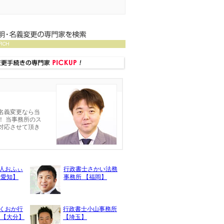
名義変更なら当
！ 当事務所のス
対応させて頂き
人おふぃ
行政書士さかい法務
【愛知】
事務所 【福岡】
くおか行
行政書士小山事務所
 【大分】
【埼玉】