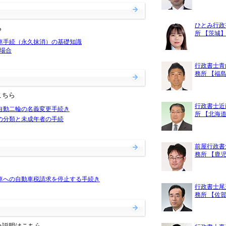
ひとみ行政
ら
所 【茨城
車手続（永久抹消）の基礎知識
場合
行政書士青
務所 【福
こちら
行政書士近
自動二輪の名義変更手続き
所 【北海
の分類と未成年者の手続
前屋行政書
務所 【鹿
車への自動車税請求を停止する手続き
行政書士尾
務所 【佐
い説明はこちら