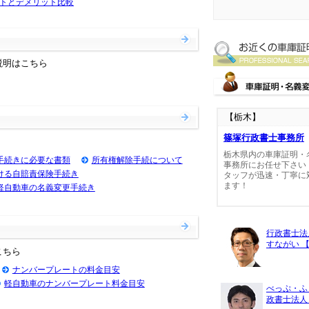
トとデメリット比較
説明はこちら
【栃木】
篠塚行政書士事務所
栃木県内の車庫証明・
手続きに必要な書類
所有権解除手続について
事務所にお任せ下さい
ける自賠責保険手続き
タッフが迅速・丁寧に
ます！
軽自動車の名義変更手続き
行政書士法
すながい 
こちら
ナンバープレートの料金目安
軽自動車のナンバープレート料金目安
べっぷ・ふ
政書士法人