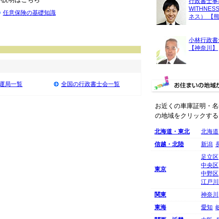
行政書士事
WITHNE
任意保険の基礎知識
ネス） 【
小林行政書
【神奈川】
運局一覧
全国の行政書士会一覧
お近くの車庫証明・名
の地域をクリックする
北海道・東北
北海道
信越・北陸
新潟
足立区
中央区
東京
中野区
江戸川
関東
神奈川
東海
愛知