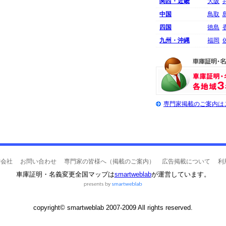
関西・近畿
大阪
中国
鳥取
四国
徳島
九州・沖縄
福岡
専門家掲載のご案内は
営会社
お問い合わせ
専門家の皆様へ（掲載のご案内）
広告掲載について
利
車庫証明・名義変更全国マップは
smartweblab
が運営しています。
copyright© smartweblab 2007-2009 All rights reserved.