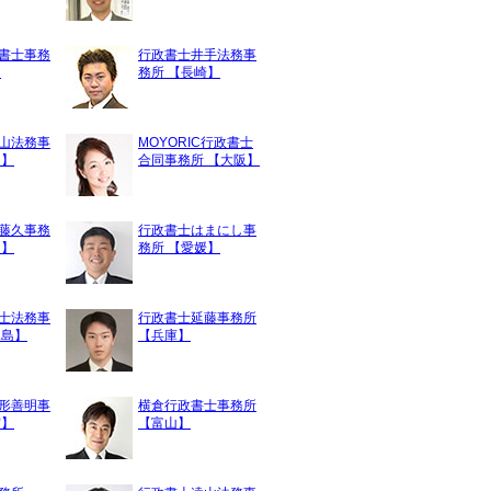
書士事務
行政書士井手法務事
】
務所 【長崎】
山法務事
MOYORIC行政書士
島】
合同事務所 【大阪】
藤久事務
行政書士はまにし事
道】
務所 【愛媛】
士法務事
行政書士延藤事務所
児島】
【兵庫】
形善明事
横倉行政書士事務所
賀】
【富山】