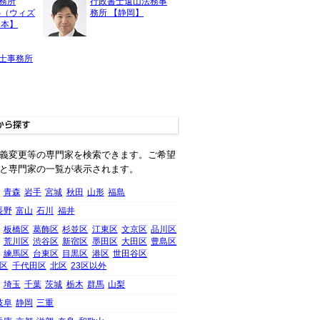
務所
行政書士遠山法務事
SS（ウィズ
務所 【静岡】
熊本】
士事務所
義変更等の専門家を検索できます。ご希望
と専門家の一覧が表示されます。
青森
岩手
宮城
秋田
山形
福島
長野
富山
石川
福井
板橋区
葛飾区
杉並区
江東区
文京区
品川区
荒川区
渋谷区
新宿区
墨田区
大田区
豊島区
練馬区
台東区
目黒区
港区
世田谷区
区
千代田区
北区
23区以外
埼玉
千葉
茨城
栃木
群馬
山梨
岐阜
静岡
三重