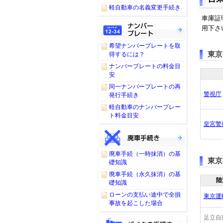
軽自動車の名義変更手続き
車庫証
用下さ
希望ナンバープレートを取
東京
得するには？
ナンバープレートの料金目
安
同一ナンバープレートの再
警視庁
発行手続き
軽自動車のナンバープレー
ト料金目安
皇宮警
廃車手続（一時抹消）の基
東京
礎知識
廃車手続（永久抹消）の基
陸
礎知識
ローンの支払い途中で全損
東京運
事故を起こした場合
足立自