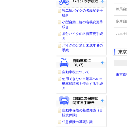
練馬自
軽二輪バイクの名義変更手
続き
多摩自
小型自動二輪の名義変更手
続き
八王子
原付バイクの名義変更手続
き
バイクの分類と未成年者の
手続
東京
自動車税について
東京都
使用できない自動車への自
動車税請求を停止する手続
き
自動車保険の基礎知識（自
賠責保険）
任意保険の基礎知識