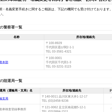
明・名義変更手続きに関するご相談は、下記の機関でも受け付けております
い。
の警察署一覧
名称
所在地/連絡先
〒100-8929
千代田区霞が関2-1-1
TEL 03-3581-4321
〒100-0001
察本部
千代田区千代田1-3
TEL 03-3231-3115
の陸運局一覧
運局（運輸局・支局）名
所在地/連絡先
〒140-0011 品川区東大井1-12-17
輸支局
「
TEL (03)3458-9236
〒121-0062 足立区南花畑5-12-1
動車検査登録事務所
「
TEL (03)3884-1511