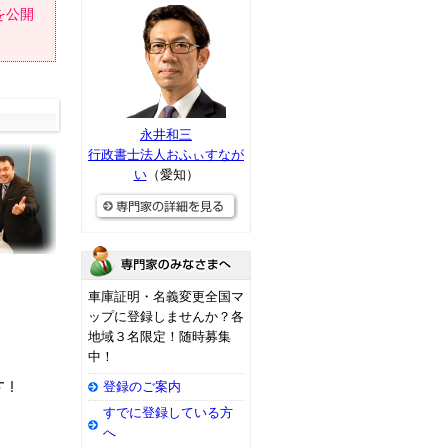
を公開
永井和三
行政書士法人おふぃすなが
い
（愛知）
車庫証明・名義変更全国マ
ップに登録しませんか？各
地域３名限定！随時募集
中！
登録のご案内
すでに登録している方
へ