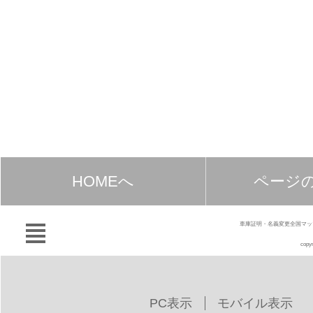
HOMEへ
ページ
車庫証明・名義変更全国マッ
copyr
PC表示
モバイル表示